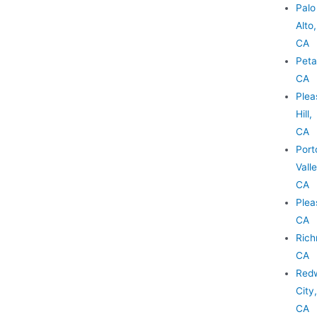
Palo
Alto,
CA
Peta
CA
Plea
Hill,
CA
Port
Valle
CA
Plea
CA
Ric
CA
Red
City,
CA