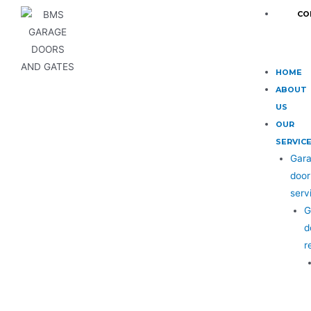
CO
HOME
ABOUT
US
OUR
SERVIC
Gar
door
serv
G
d
r