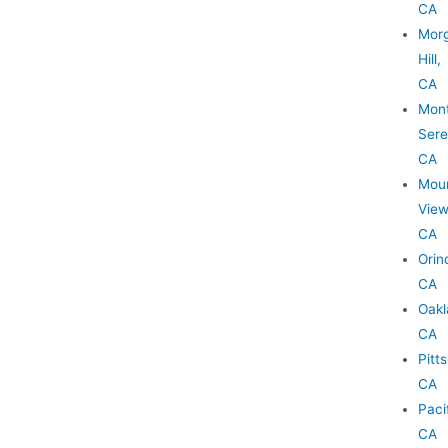
CA
Mor
Hill,
CA
Mon
Sere
CA
Moun
View
CA
Orin
CA
Oakl
CA
Pitt
CA
Paci
CA