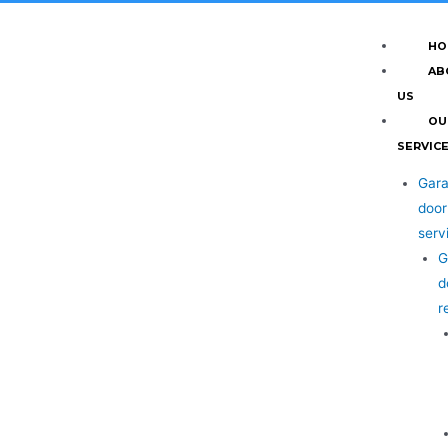
HO
AB
US
OU
SERVIC
Gar
door
serv
G
d
r