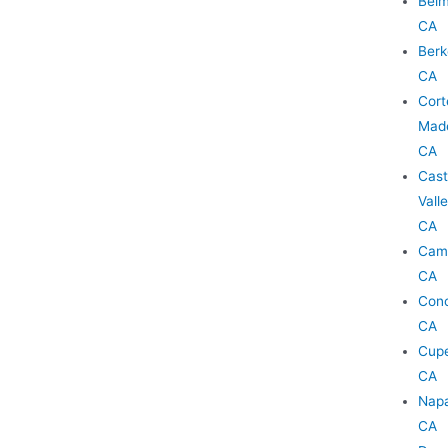
Belm
CA
Berk
CA
Cort
Mad
CA
Cast
Valle
CA
Camp
CA
Conc
CA
Cupe
CA
Nap
CA