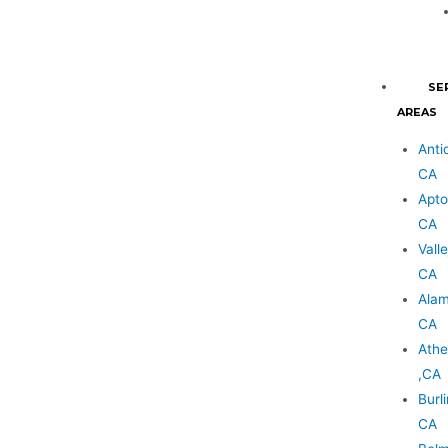
SE
AREAS
Anti
CA
Apto
CA
Valle
CA
Alam
CA
Athe
,CA
Burl
CA