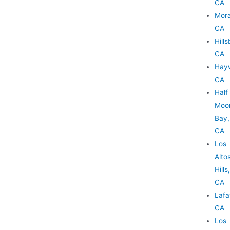
CA
Mor
CA
Hill
CA
Hay
CA
Half
Moo
Bay,
CA
Los
Alto
Hills,
CA
Lafa
CA
Los