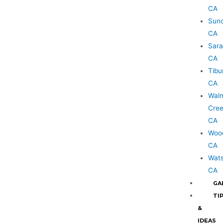
CA
Suno
CA
Sara
CA
Tibu
CA
Waln
Cree
CA
Wood
CA
Wats
CA
GA
TI
&
IDEAS