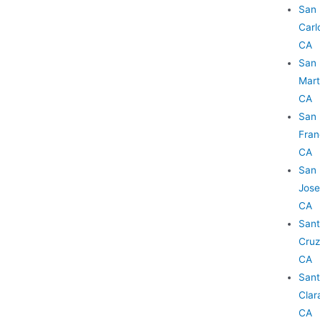
San
Carl
CA
San
Mart
CA
San
Fran
CA
San
Jose
CA
San
Cruz
CA
San
Clar
CA