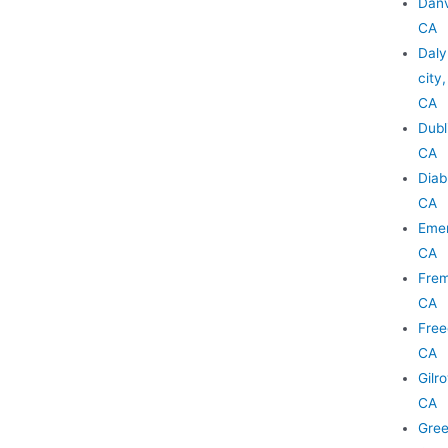
Danv
CA
Daly
city,
CA
Dubl
CA
Diab
CA
Emer
CA
Frem
CA
Fre
CA
Gilro
CA
Gree